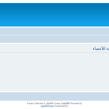
ة للأعضاء
® Forum Software © phpBB Group
phpBB
Powered by
phpBBArabia
Translated by