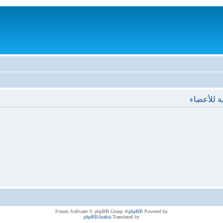
ة للأعضاء
® Forum Software © phpBB Group
phpBB
Powered by
phpBBArabia
Translated by