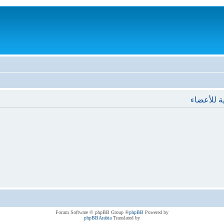
ة للأعضاء
® Forum Software © phpBB Group
phpBB
Powered by
phpBBArabia
Translated by