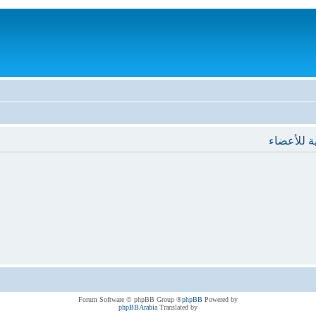
ة للأعضاء
® Forum Software © phpBB Group
phpBB
Powered by
phpBBArabia
Translated by