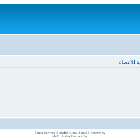
ة للأعضاء
® Forum Software © phpBB Group
phpBB
Powered by
phpBBArabia
Translated by