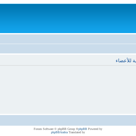
ة للأعضاء
® Forum Software © phpBB Group
phpBB
Powered by
phpBBArabia
Translated by