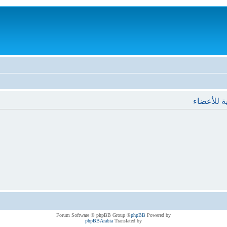
ة للأعضاء
® Forum Software © phpBB Group
phpBB
Powered by
phpBBArabia
Translated by