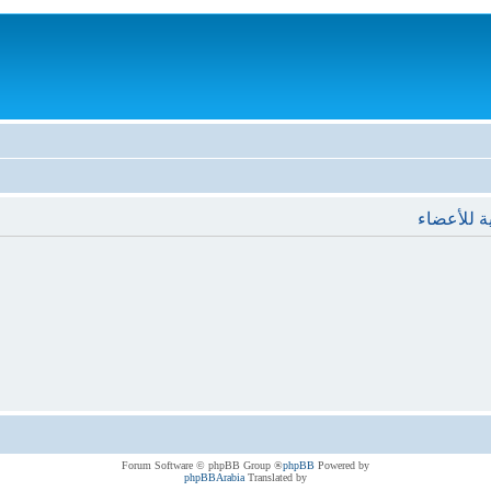
ة للأعضاء
® Forum Software © phpBB Group
phpBB
Powered by
phpBBArabia
Translated by