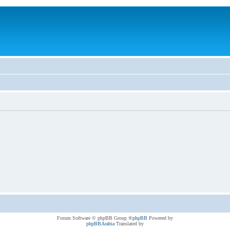
® Forum Software © phpBB Group
phpBB
Powered by
phpBBArabia
Translated by