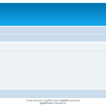
® Forum Software © phpBB Group
phpBB
Powered by
phpBBArabia
Translated by