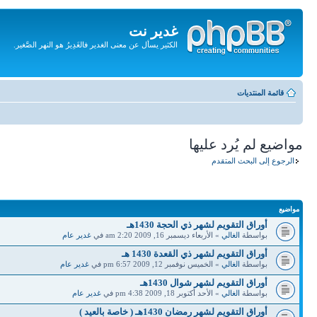
غدير نت
الكثير يسأل عن معنى الغدير فالغَدِيرُ هو النهر الصَّغير.
تجاهل
المحتويات
قائمة المنتديات
مواضيع لم يُرد عليها
الرجوع إلى البحث المتقدم
مواضيع
أوراق التقويم لشهر ذي الحجة 1430هـ
بواسطة
الغالي
» الأربعاء ديسمبر 16, 2009 2:20 am في
غدير عام
أوراق التقويم لشهر ذي القعدة 1430 هـ
بواسطة
الغالي
» الخميس نوفمبر 12, 2009 6:57 pm في
غدير عام
أوراق التقويم لشهر شوال 1430هـ
بواسطة
الغالي
» الأحد أكتوبر 18, 2009 4:38 pm في
غدير عام
أوراق التقويم لشهر رمضان 1430هـ ( خاصة بالعيد )