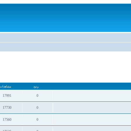
ردود
مشاهدات
17991
0
17730
0
17560
0