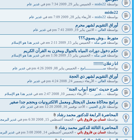
بواسطة
mido22
» الخميس يناير 29, 2009 7:34 pm في
غدير عام
mido22
بواسطة
mido22
» الأربعاء يناير 28, 2009 7:09 am في
غدير عام
أوراق التقويم لشهر محرم
بواسطة
الغالي
» الاثنين يناير 19, 2009 7:41 pm في
غدير عام
متورط ...وش يسوي؟؟؟
بواسطة
فتى مكه
» الخميس يناير 15, 2009 2:11 am في
غدير هذا هو الإسلام
حكم دخول دورات المياه بالجوال ومخزن به القرآن الكريم
بواسطة
فتى مكه
» الخميس يناير 15, 2009 1:36 am في
غدير هذا هو الإسلام
انا زعلان!!!!!!!!
بواسطة
ســـــــــــــــــــامح
» الخميس يناير 08, 2009 4:26 pm في
غدير عام
أوراق التقويم لشهر ذي الحجة
بواسطة
الغالي
» الأربعاء ديسمبر 24, 2008 4:24 pm في
غدير عام
شرح حديث "تفتح أبواب الجنة"
بواسطة
.....غدير.....
» الأربعاء ديسمبر 10, 2008 2:47 am في
غدير هذا هو الإسلام
برامج محاكاة معمل الديجتال ومعمل الالكترونيات وبحجم جدا صغير
بواسطة
غازي العتيبي
» الأحد نوفمبر 16, 2008 12:20 am في
غدير عام
المحاضرة الرابعة للدكتور محمد رشاد
بواسطة
غسان بن فاروق باتي
» الجمعة أغسطس 15, 2008 6:30 pm في
غدير البرمجة
المحاضرة الثالثة للدكتور محمد رشاد
بواسطة
غسان بن فاروق باتي
» الخميس أغسطس 14, 2008 3:08 pm في
غدير البرم