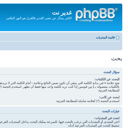
غدير نت
الكثير يسأل عن معنى الغدير فالغَدِيرُ هو النهر الصَّغير.
تجاهل
المحتويات
قائمة المنتديات
بحث
سؤال البحث
البحث عن الكلمات:
ضع علامة
+
في بداية الكلمة التي ينبغي أن تكون ضمن النتائج وعلامة
-
أمام الكلمة التي لا تريده
بالكلمات مفصولة بـ
|
بين قوسين إذا كنت تريد لكلمة واحد منها فقط أن تظهر. استخدم النجمة (*
للمطابقة الجزئية
ابحث عن كاتب:
استخدم النجمة (*) كعلامة شاملة للمطابقة الجزئية
خيارات البحث
ابحث في المنتديات:
اختر المنتدى أو المنتديات التي ترغب بالبحث فيها، للسرعة يمكنك البحث بداخل المنتديات الفرعية 
تنشيط البحث في المنتديات الفرعية أدناه