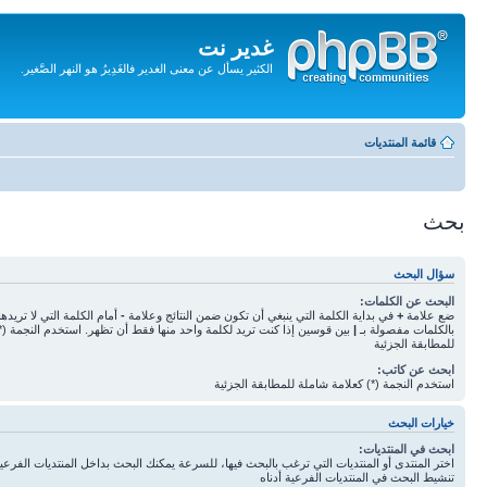
غدير نت
الكثير يسأل عن معنى الغدير فالغَدِيرُ هو النهر الصَّغير.
تجاهل
المحتويات
قائمة المنتديات
بحث
سؤال البحث
البحث عن الكلمات:
ضع علامة
+
في بداية الكلمة التي ينبغي أن تكون ضمن النتائج وعلامة
-
أمام الكلمة التي لا تريده
بالكلمات مفصولة بـ
|
بين قوسين إذا كنت تريد لكلمة واحد منها فقط أن تظهر. استخدم النجمة (*
للمطابقة الجزئية
ابحث عن كاتب:
استخدم النجمة (*) كعلامة شاملة للمطابقة الجزئية
خيارات البحث
ابحث في المنتديات:
اختر المنتدى أو المنتديات التي ترغب بالبحث فيها، للسرعة يمكنك البحث بداخل المنتديات الفرعية 
تنشيط البحث في المنتديات الفرعية أدناه