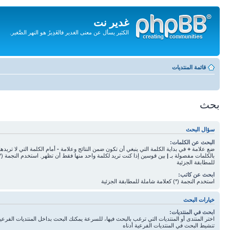
غدير نت
الكثير يسأل عن معنى الغدير فالغَدِيرُ هو النهر الصَّغير.
تجاهل
المحتويات
قائمة المنتديات
بحث
سؤال البحث
البحث عن الكلمات:
ضع علامة
+
في بداية الكلمة التي ينبغي أن تكون ضمن النتائج وعلامة
-
أمام الكلمة التي لا تريده
بالكلمات مفصولة بـ
|
بين قوسين إذا كنت تريد لكلمة واحد منها فقط أن تظهر. استخدم النجمة (*
للمطابقة الجزئية
ابحث عن كاتب:
استخدم النجمة (*) كعلامة شاملة للمطابقة الجزئية
خيارات البحث
ابحث في المنتديات:
اختر المنتدى أو المنتديات التي ترغب بالبحث فيها، للسرعة يمكنك البحث بداخل المنتديات الفرعية 
تنشيط البحث في المنتديات الفرعية أدناه