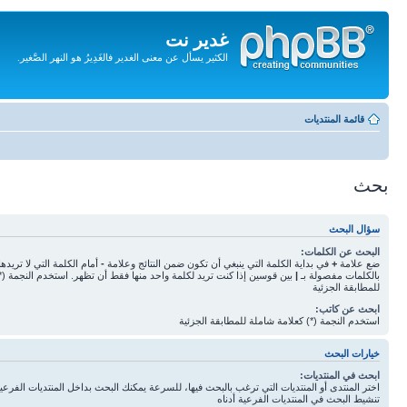
غدير نت
الكثير يسأل عن معنى الغدير فالغَدِيرُ هو النهر الصَّغير.
تجاهل
المحتويات
قائمة المنتديات
بحث
سؤال البحث
البحث عن الكلمات:
ضع علامة
+
في بداية الكلمة التي ينبغي أن تكون ضمن النتائج وعلامة
-
أمام الكلمة التي لا تريده
بالكلمات مفصولة بـ
|
بين قوسين إذا كنت تريد لكلمة واحد منها فقط أن تظهر. استخدم النجمة (*
للمطابقة الجزئية
ابحث عن كاتب:
استخدم النجمة (*) كعلامة شاملة للمطابقة الجزئية
خيارات البحث
ابحث في المنتديات:
اختر المنتدى أو المنتديات التي ترغب بالبحث فيها، للسرعة يمكنك البحث بداخل المنتديات الفرعية 
تنشيط البحث في المنتديات الفرعية أدناه