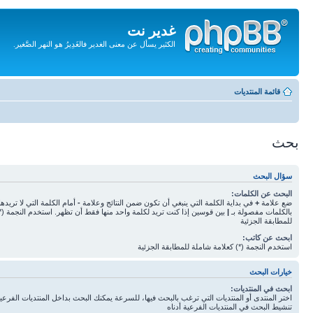
غدير نت
الكثير يسأل عن معنى الغدير فالغَدِيرُ هو النهر الصَّغير.
تجاهل
المحتويات
قائمة المنتديات
بحث
سؤال البحث
البحث عن الكلمات:
ضع علامة
+
في بداية الكلمة التي ينبغي أن تكون ضمن النتائج وعلامة
-
أمام الكلمة التي لا تريده
بالكلمات مفصولة بـ
|
بين قوسين إذا كنت تريد لكلمة واحد منها فقط أن تظهر. استخدم النجمة (*
للمطابقة الجزئية
ابحث عن كاتب:
استخدم النجمة (*) كعلامة شاملة للمطابقة الجزئية
خيارات البحث
ابحث في المنتديات:
اختر المنتدى أو المنتديات التي ترغب بالبحث فيها، للسرعة يمكنك البحث بداخل المنتديات الفرعية 
تنشيط البحث في المنتديات الفرعية أدناه