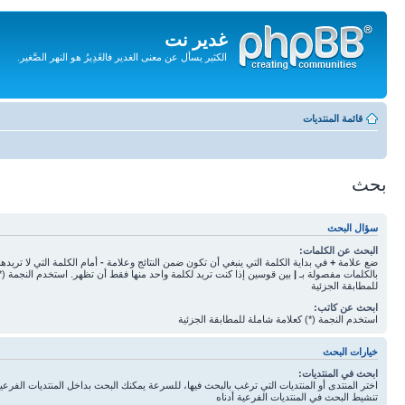
غدير نت
الكثير يسأل عن معنى الغدير فالغَدِيرُ هو النهر الصَّغير.
تجاهل
المحتويات
قائمة المنتديات
بحث
سؤال البحث
البحث عن الكلمات:
ضع علامة
+
في بداية الكلمة التي ينبغي أن تكون ضمن النتائج وعلامة
-
أمام الكلمة التي لا تريده
بالكلمات مفصولة بـ
|
بين قوسين إذا كنت تريد لكلمة واحد منها فقط أن تظهر. استخدم النجمة (*
للمطابقة الجزئية
ابحث عن كاتب:
استخدم النجمة (*) كعلامة شاملة للمطابقة الجزئية
خيارات البحث
ابحث في المنتديات:
اختر المنتدى أو المنتديات التي ترغب بالبحث فيها، للسرعة يمكنك البحث بداخل المنتديات الفرعية 
تنشيط البحث في المنتديات الفرعية أدناه