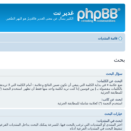
غدير نت
الكثير يسأل عن معنى الغدير فالغَدِيرُ هو النهر الصَّغير.
تجاهل
المحتويات
قائمة المنتديات
بحث
سؤال البحث
البحث عن الكلمات:
ضع علامة
+
في بداية الكلمة التي ينبغي أن تكون ضمن النتائج وعلامة
-
أمام الكلمة التي لا تريده
بالكلمات مفصولة بـ
|
بين قوسين إذا كنت تريد لكلمة واحد منها فقط أن تظهر. استخدم النجمة (*
للمطابقة الجزئية
ابحث عن كاتب:
استخدم النجمة (*) كعلامة شاملة للمطابقة الجزئية
خيارات البحث
ابحث في المنتديات:
اختر المنتدى أو المنتديات التي ترغب بالبحث فيها، للسرعة يمكنك البحث بداخل المنتديات الفرعية 
تنشيط البحث في المنتديات الفرعية أدناه