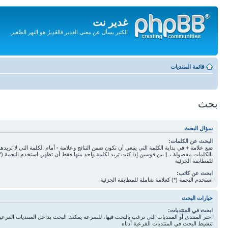
غدير نت
الكثير يسأل عن معنى الغدير فالغَدِيرُ هو النهر الصَّغير.
تجاهل
المحتويات
قائمة المنتديات
بحث
سؤال البحث
البحث عن الكلمات:
ضع علامة
+
في بداية الكلمة التي ينبغي أن تكون ضمن النتائج وعلامة
-
أمام الكلمة التي لا تريده
بالكلمات مفصولة بـ
|
بين قوسين إذا كنت تريد لكلمة واحد منها فقط أن تظهر. استخدم النجمة (*
للمطابقة الجزئية
ابحث عن كاتب:
استخدم النجمة (*) كعلامة شاملة للمطابقة الجزئية
خيارات البحث
ابحث في المنتديات:
اختر المنتدى أو المنتديات التي ترغب بالبحث فيها، للسرعة يمكنك البحث بداخل المنتديات الفرعية 
تنشيط البحث في المنتديات الفرعية أدناه