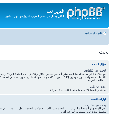
غدير نت
الكثير يسأل عن معنى الغدير فالغَدِيرُ هو النهر الصَّغير.
تجاهل
المحتويات
قائمة المنتديات
بحث
سؤال البحث
البحث عن الكلمات:
ضع علامة
+
في بداية الكلمة التي ينبغي أن تكون ضمن النتائج وعلامة
-
أمام الكلمة التي لا تريده
بالكلمات مفصولة بـ
|
بين قوسين إذا كنت تريد لكلمة واحد منها فقط أن تظهر. استخدم النجمة (*
للمطابقة الجزئية
ابحث عن كاتب:
استخدم النجمة (*) كعلامة شاملة للمطابقة الجزئية
خيارات البحث
ابحث في المنتديات:
اختر المنتدى أو المنتديات التي ترغب بالبحث فيها، للسرعة يمكنك البحث بداخل المنتديات الفرعية 
تنشيط البحث في المنتديات الفرعية أدناه