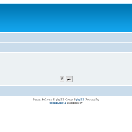
® Forum Software © phpBB Group
phpBB
Powered by
phpBBArabia
Translated by