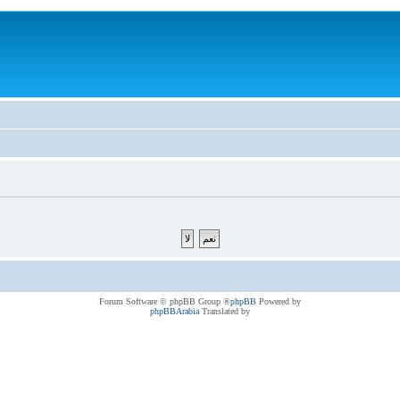
® Forum Software © phpBB Group
phpBB
Powered by
phpBBArabia
Translated by