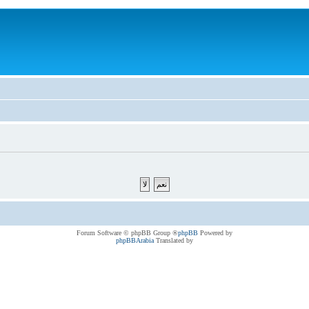
® Forum Software © phpBB Group
phpBB
Powered by
phpBBArabia
Translated by