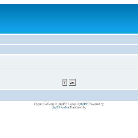
® Forum Software © phpBB Group
phpBB
Powered by
phpBBArabia
Translated by