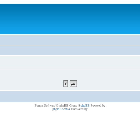
® Forum Software © phpBB Group
phpBB
Powered by
phpBBArabia
Translated by