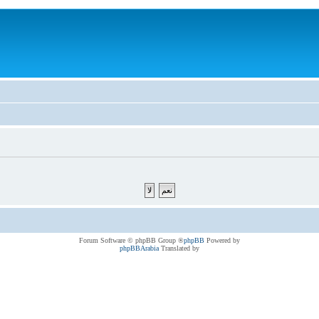
® Forum Software © phpBB Group
phpBB
Powered by
phpBBArabia
Translated by