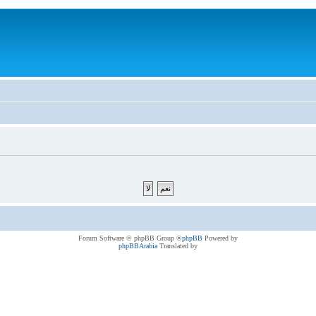
® Forum Software © phpBB Group
phpBB
Powered by
phpBBArabia
Translated by