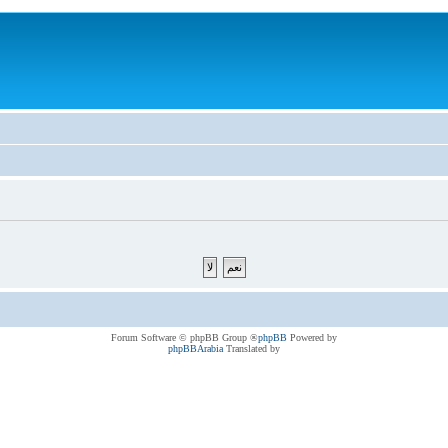
® Forum Software © phpBB Group
phpBB
Powered by
phpBBArabia
Translated by