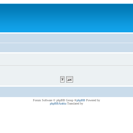
® Forum Software © phpBB Group
phpBB
Powered by
phpBBArabia
Translated by