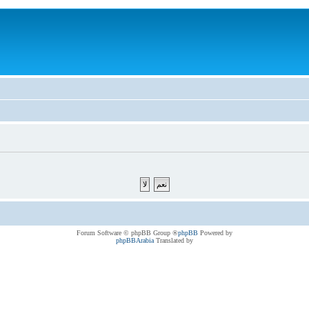
® Forum Software © phpBB Group
phpBB
Powered by
phpBBArabia
Translated by