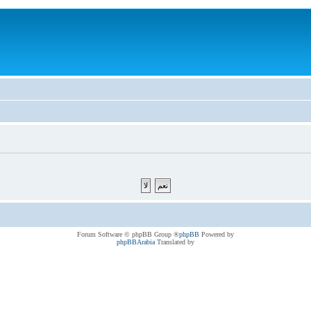
® Forum Software © phpBB Group
phpBB
Powered by
phpBBArabia
Translated by