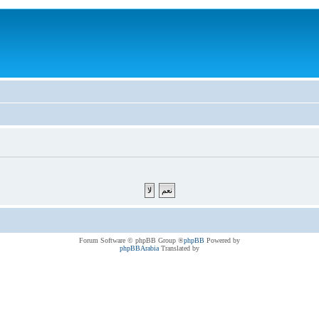
® Forum Software © phpBB Group
phpBB
Powered by
phpBBArabia
Translated by