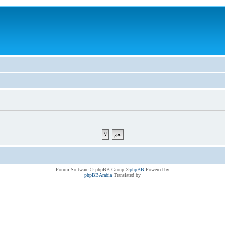
® Forum Software © phpBB Group
phpBB
Powered by
phpBBArabia
Translated by