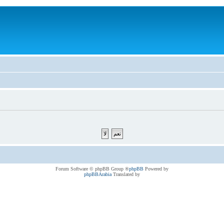
® Forum Software © phpBB Group
phpBB
Powered by
phpBBArabia
Translated by