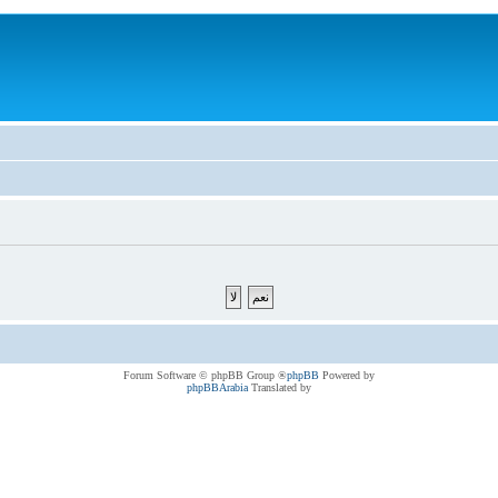
® Forum Software © phpBB Group
phpBB
Powered by
phpBBArabia
Translated by