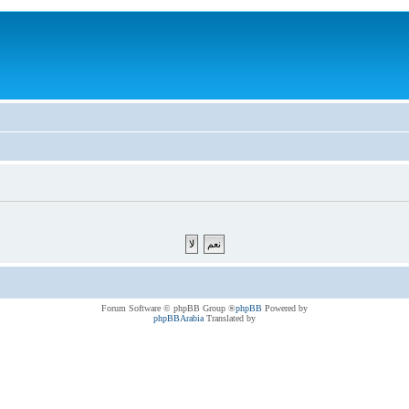
® Forum Software © phpBB Group
phpBB
Powered by
phpBBArabia
Translated by