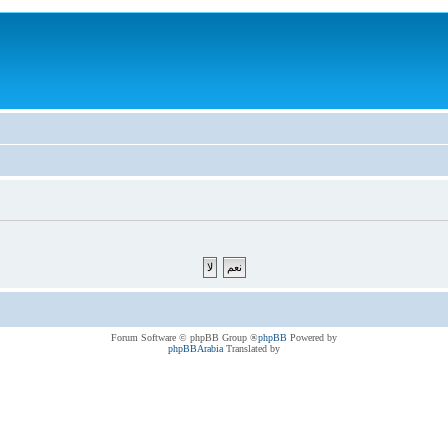
® Forum Software © phpBB Group
phpBB
Powered by
phpBBArabia
Translated by