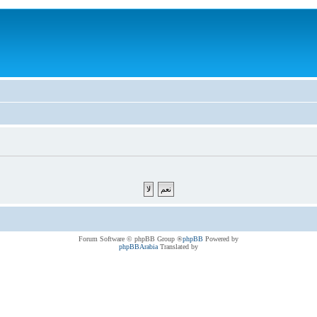
® Forum Software © phpBB Group
phpBB
Powered by
phpBBArabia
Translated by