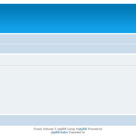
® Forum Software © phpBB Group
phpBB
Powered by
phpBBArabia
Translated by