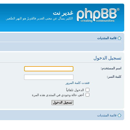
غدير نت
الكثير يسأل عن معنى الغدير فالغَدِيرُ هو النهر الصَّغير.
تجاهل
المحتويات
قائمة المنتديات
تسجيل الدخول
اسم المستخدم:
كلمة السر:
فقدت كلمة المرور
الدخول تلقائياً
أخفِ حالة وجودي في المنتدى هذه المرة
قائمة المنتديات