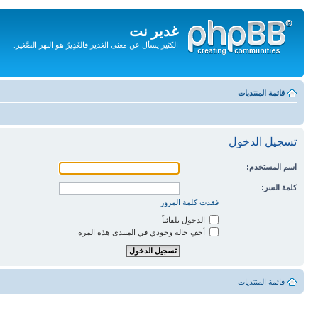
غدير نت
الكثير يسأل عن معنى الغدير فالغَدِيرُ هو النهر الصَّغير.
تجاهل
المحتويات
قائمة المنتديات
تسجيل الدخول
اسم المستخدم:
كلمة السر:
فقدت كلمة المرور
الدخول تلقائياً
أخفِ حالة وجودي في المنتدى هذه المرة
قائمة المنتديات