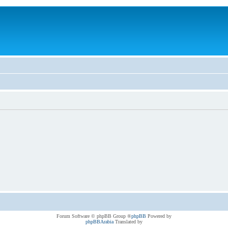
® Forum Software © phpBB Group
phpBB
Powered by
phpBBArabia
Translated by