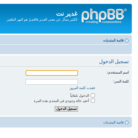
غدير نت
الكثير يسأل عن معنى الغدير فالغَدِيرُ هو النهر الصَّغير.
تجاهل
المحتويات
قائمة المنتديات
تسجيل الدخول
اسم المستخدم:
كلمة السر:
فقدت كلمة المرور
الدخول تلقائياً
أخفِ حالة وجودي في المنتدى هذه المرة
قائمة المنتديات