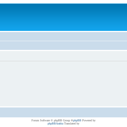
® Forum Software © phpBB Group
phpBB
Powered by
phpBBArabia
Translated by