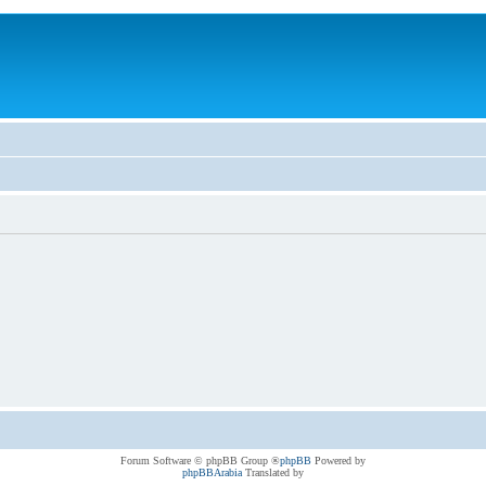
® Forum Software © phpBB Group
phpBB
Powered by
phpBBArabia
Translated by