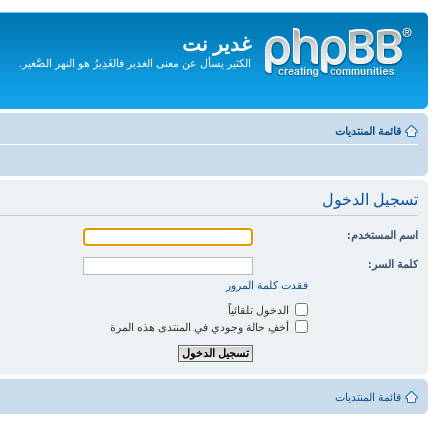
غدير نت
الكثير يسأل عن معنى الغدير فالغَدِيرُ هو النهر الصَّغير.
تجاهل
المحتويات
قائمة المنتديات
تسجيل الدخول
اسم المستخدم:
كلمة السر:
فقدت كلمة المرور
الدخول تلقائياً
أخفِ حالة وجودي في المنتدى هذه المرة
قائمة المنتديات