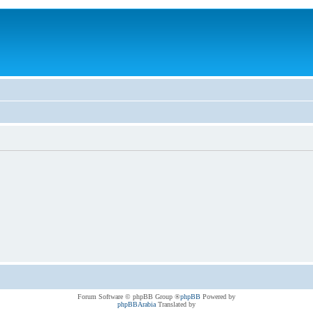
® Forum Software © phpBB Group
phpBB
Powered by
phpBBArabia
Translated by