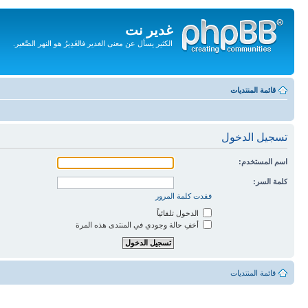
غدير نت
الكثير يسأل عن معنى الغدير فالغَدِيرُ هو النهر الصَّغير.
تجاهل
المحتويات
قائمة المنتديات
تسجيل الدخول
اسم المستخدم:
كلمة السر:
فقدت كلمة المرور
الدخول تلقائياً
أخفِ حالة وجودي في المنتدى هذه المرة
قائمة المنتديات