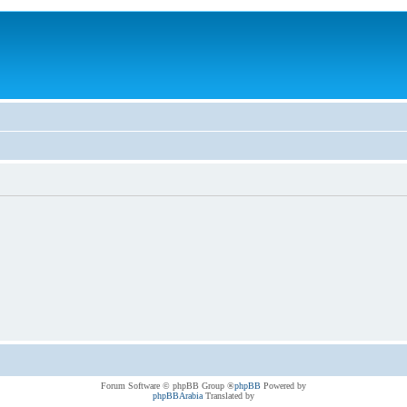
® Forum Software © phpBB Group
phpBB
Powered by
phpBBArabia
Translated by