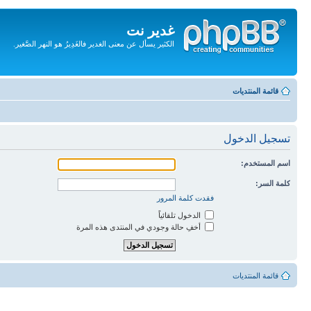
غدير نت
الكثير يسأل عن معنى الغدير فالغَدِيرُ هو النهر الصَّغير.
تجاهل
المحتويات
قائمة المنتديات
تسجيل الدخول
اسم المستخدم:
كلمة السر:
فقدت كلمة المرور
الدخول تلقائياً
أخفِ حالة وجودي في المنتدى هذه المرة
قائمة المنتديات