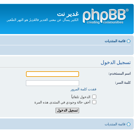
غدير نت
الكثير يسأل عن معنى الغدير فالغَدِيرُ هو النهر الصَّغير.
تجاهل
المحتويات
قائمة المنتديات
تسجيل الدخول
اسم المستخدم:
كلمة السر:
فقدت كلمة المرور
الدخول تلقائياً
أخفِ حالة وجودي في المنتدى هذه المرة
قائمة المنتديات