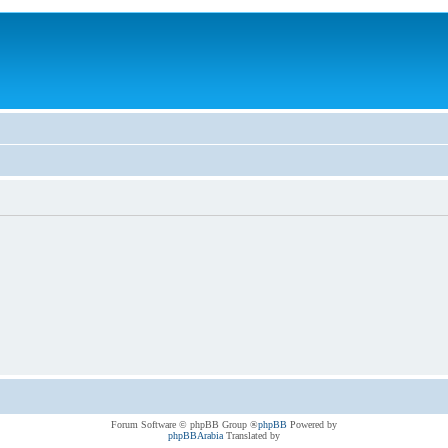
® Forum Software © phpBB Group
phpBB
Powered by
phpBBArabia
Translated by