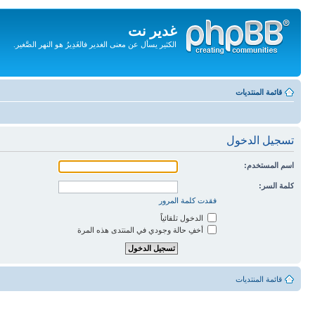
غدير نت
الكثير يسأل عن معنى الغدير فالغَدِيرُ هو النهر الصَّغير.
تجاهل
المحتويات
قائمة المنتديات
تسجيل الدخول
اسم المستخدم:
كلمة السر:
فقدت كلمة المرور
الدخول تلقائياً
أخفِ حالة وجودي في المنتدى هذه المرة
قائمة المنتديات