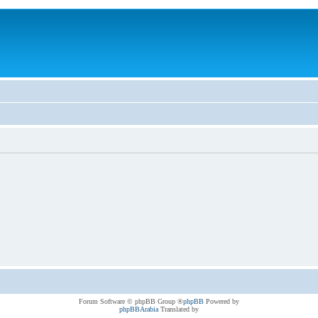
® Forum Software © phpBB Group
phpBB
Powered by
phpBBArabia
Translated by