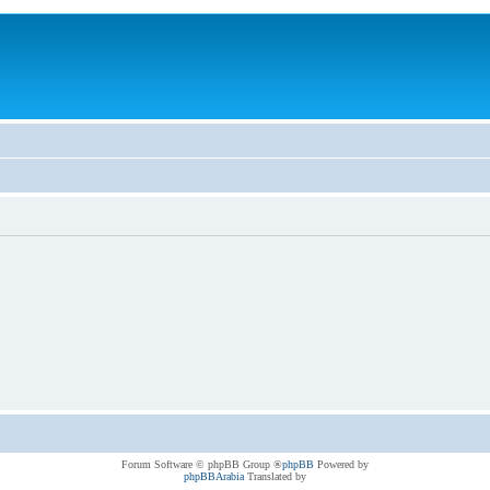
® Forum Software © phpBB Group
phpBB
Powered by
phpBBArabia
Translated by