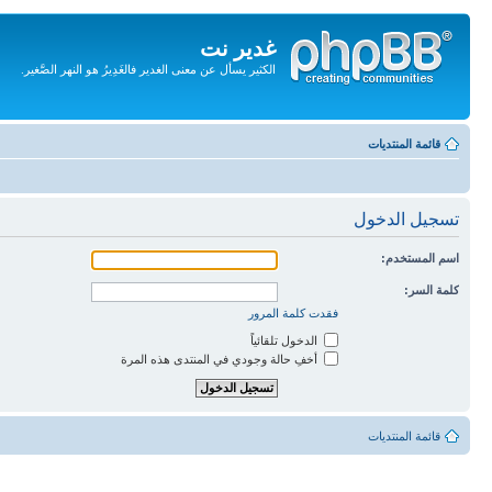
غدير نت
الكثير يسأل عن معنى الغدير فالغَدِيرُ هو النهر الصَّغير.
تجاهل
المحتويات
قائمة المنتديات
تسجيل الدخول
اسم المستخدم:
كلمة السر:
فقدت كلمة المرور
الدخول تلقائياً
أخفِ حالة وجودي في المنتدى هذه المرة
قائمة المنتديات