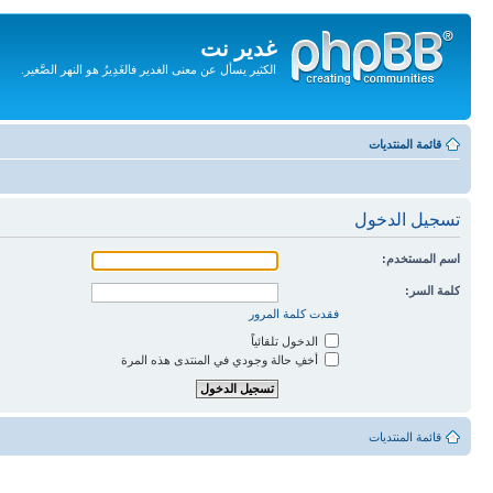
غدير نت
الكثير يسأل عن معنى الغدير فالغَدِيرُ هو النهر الصَّغير.
تجاهل
المحتويات
قائمة المنتديات
تسجيل الدخول
اسم المستخدم:
كلمة السر:
فقدت كلمة المرور
الدخول تلقائياً
أخفِ حالة وجودي في المنتدى هذه المرة
قائمة المنتديات