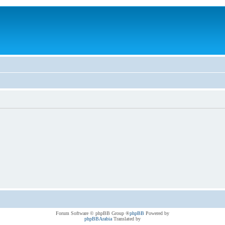
® Forum Software © phpBB Group
phpBB
Powered by
phpBBArabia
Translated by