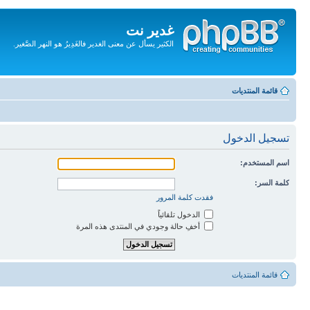
غدير نت
الكثير يسأل عن معنى الغدير فالغَدِيرُ هو النهر الصَّغير.
تجاهل
المحتويات
قائمة المنتديات
تسجيل الدخول
اسم المستخدم:
كلمة السر:
فقدت كلمة المرور
الدخول تلقائياً
أخفِ حالة وجودي في المنتدى هذه المرة
قائمة المنتديات