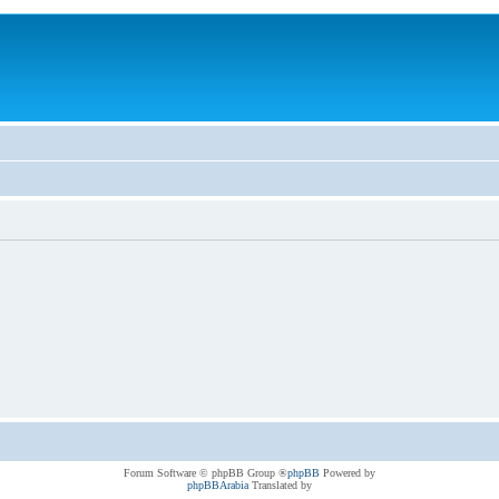
® Forum Software © phpBB Group
phpBB
Powered by
phpBBArabia
Translated by