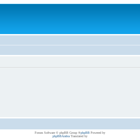
® Forum Software © phpBB Group
phpBB
Powered by
phpBBArabia
Translated by