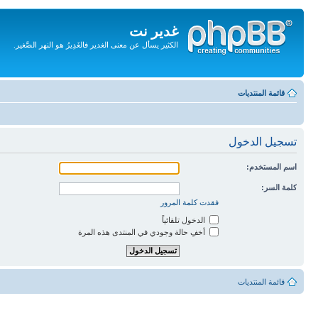
غدير نت
الكثير يسأل عن معنى الغدير فالغَدِيرُ هو النهر الصَّغير.
تجاهل
المحتويات
قائمة المنتديات
تسجيل الدخول
اسم المستخدم:
كلمة السر:
فقدت كلمة المرور
الدخول تلقائياً
أخفِ حالة وجودي في المنتدى هذه المرة
قائمة المنتديات